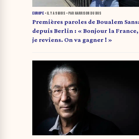
EUROPE
• IL Y A
9 MOIS
• PAR HARRISON DU BUS
Premières paroles de Boualem Sans
depuis Berlin : « Bonjour la France,
je reviens. On va gagner ! »