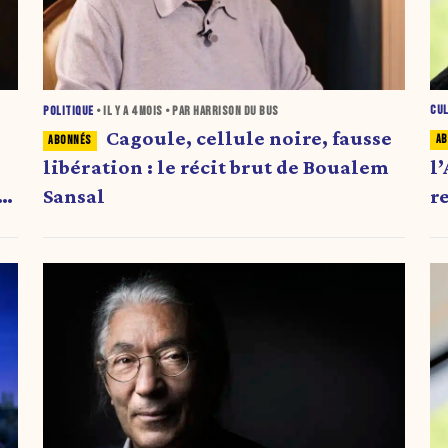
CU
POLITIQUE
• IL Y A
4 MOIS
• PAR HARRISON DU BUS
Cagoule, cellule noire, fausse
l
libération : le récit brut de Boualem
r
e
Sansal
s