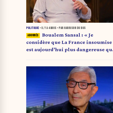
POLITIQUE
• IL Y A
4 MOIS
• PAR HARRISON DU BUS
Boualem Sansal : « Je
considère que La France insoumise
est aujourd’hui plus dangereuse qu
l’islamisme en France. »