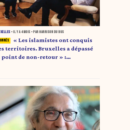
UXELLES
• IL Y A
4 MOIS
• PAR HARRISON DU BUS
« Les islamistes ont conquis
es territoires. Bruxelles a dépassé
e point de non-retour » :
’avertissement de Boualem Sansal