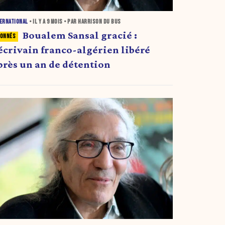
ERNATIONAL
• IL Y A
9 MOIS
• PAR HARRISON DU BUS
Boualem Sansal gracié :
’écrivain franco-algérien libéré
près un an de détention