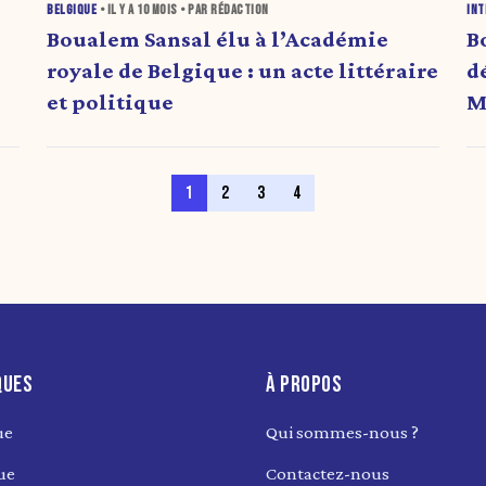
BELGIQUE
• IL Y A
10 MOIS
• PAR RÉDACTION
INT
Boualem Sansal élu à l’Académie
B
royale de Belgique : un acte littéraire
d
et politique
M
1
2
3
4
QUES
À PROPOS
ue
Qui sommes-nous ?
ue
Contactez-nous