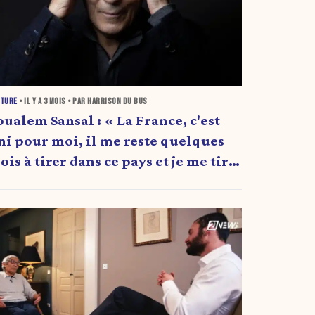
LTURE
• IL Y A
3 MOIS
• PAR HARRISON DU BUS
oualem Sansal : « La France, c'est
ini pour moi, il me reste quelques
ois à tirer dans ce pays et je me tire.