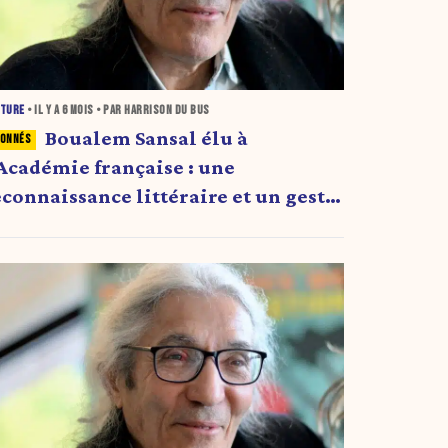
LTURE
• IL Y A
6 MOIS
• PAR HARRISON DU BUS
Boualem Sansal élu à
’Académie française : une
econnaissance littéraire et un geste
ymbolique