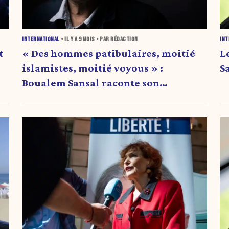
INTERNATIONAL
• IL Y A
9 MOIS
• PAR RÉDACTION
INT
t
« Des hommes patibulaires, moitié
L
islamistes, moitié voyous » :
S
Boualem Sansal raconte son
arrestation en Algérie