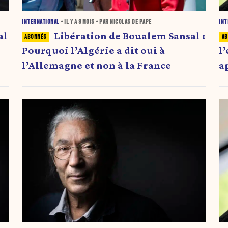
INTERNATIONAL
• IL Y A
9 MOIS
• PAR NICOLAS DE PAPE
INT
al
Libération de Boualem Sansal :
Pourquoi l’Algérie a dit oui à
l
l’Allemagne et non à la France
a