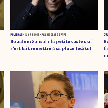
POLITIQUE
• IL Y A
3 MOIS
• PAR NICOLAS DE PAPE
CU
Boualem Sansal : la petite caste qui
B
s’est fait remettre à sa place (édito)
f
m
»