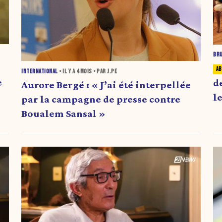
BR
INTERNATIONAL
• IL Y A
4 MOIS
• PAR J.PE
e
d
Aurore Bergé : « J’ai été interpellée
l
par la campagne de presse contre
l
Boualem Sansal »