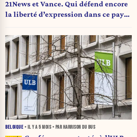
21News et Vance. Qui défend encore
la liberté d’expression dans ce pays ?
(Édito)
BELGIQUE
• IL Y A
5 MOIS
• PAR HARRISON DU BUS