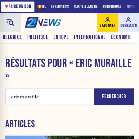
♥
FAIRE UN DON
NL
INTERVIEWS
CARTE BLANCHE
CHRONIQUES
OPINIO
S'ABONNER
CONNEXION
BELGIQUE
POLITIQUE
EUROPE
INTERNATIONAL
ÉCONOMIE
RÉSULTATS POUR « ERIC MURAILLE
»
RECHERCHER
ARTICLES