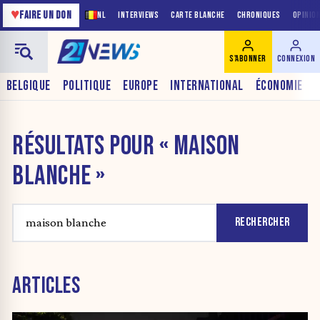
♥
FAIRE UN DON
NL
INTERVIEWS
CARTE BLANCHE
CHRONIQUES
OPINIO
S'ABONNER
CONNEXION
BELGIQUE
POLITIQUE
EUROPE
INTERNATIONAL
ÉCONOMIE
RÉSULTATS POUR « MAISON
BLANCHE »
RECHERCHER
ARTICLES