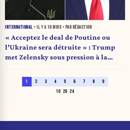
INTERNATIONAL
• IL Y A
10 MOIS
• PAR RÉDACTION
« Acceptez le deal de Poutine ou
l’Ukraine sera détruite » : Trump
met Zelensky sous pression à la
Maison-Blanche
1
2
3
4
5
6
7
8
9
10
20
24