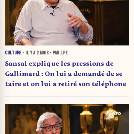
CULTURE
• IL Y A
2 MOIS
• PAR J.PE
Sansal explique les pressions de
Gallimard : On lui a demandé de se
taire et on lui a retiré son téléphone