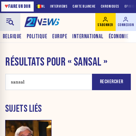
♥
FAIRE UN DON
NL
INTERVIEWS
CARTE BLANCHE
CHRONIQUES
OPINIO
S'ABONNER
CONNEXION
BELGIQUE
POLITIQUE
EUROPE
INTERNATIONAL
ÉCONOMIE
RÉSULTATS POUR « SANSAL »
RECHERCHER
SUJETS LIÉS