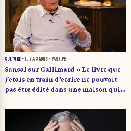
CULTURE
• IL Y A
3 MOIS
• PAR J.PE
Sansal sur Gallimard « Le livre que
j’étais en train d’écrire ne pouvait
pas être édité dans une maison qui
n’a pas fait de ma liberté
d’expression le cœur de son soutien.
»