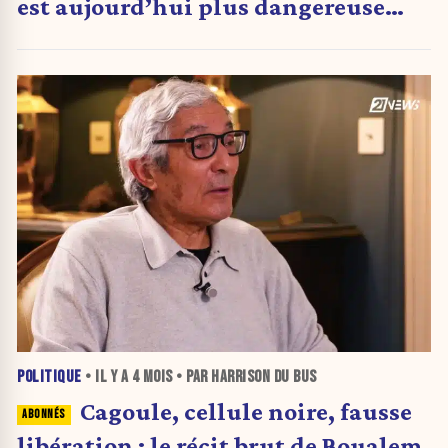
est aujourd’hui plus dangereuse
que l’islamisme en France. »
POLITIQUE
• IL Y A
4 MOIS
• PAR HARRISON DU BUS
Cagoule, cellule noire, fausse
libération : le récit brut de Boualem