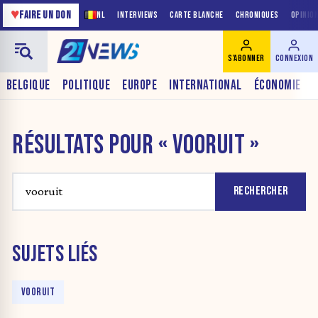
♥
FAIRE UN DON
NL
INTERVIEWS
CARTE BLANCHE
CHRONIQUES
OPINIO
S'ABONNER
CONNEXION
BELGIQUE
POLITIQUE
EUROPE
INTERNATIONAL
ÉCONOMIE
RÉSULTATS POUR « VOORUIT »
RECHERCHER
SUJETS LIÉS
VOORUIT