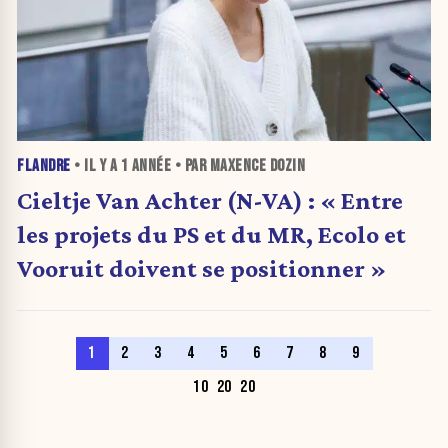
FLANDRE
• IL Y A
1 ANNÉE
• PAR MAXENCE DOZIN
Cieltje Van Achter (N-VA) : « Entre
les projets du PS et du MR, Ecolo et
Vooruit doivent se positionner »
1
2
3
4
5
6
7
8
9
10
20
20