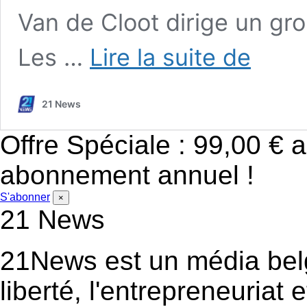
Van de Cloot dirige un gro
Ivan
Les …
Lire la suite de
Van
de
Cloot
21 News
:
«
Il
Offre Spéciale : 99,00 € 
est
où,
abonnement annuel !
le
rapport
S'abonner
×
qualité/prix
21 News
de
nos
dépenses
21News est un média bel
publiques
?
liberté, l'entrepreneuriat e
»