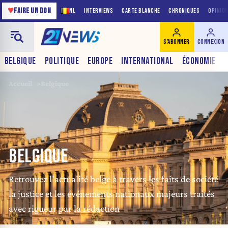
♥
FAIRE UN DON
NL
INTERVIEWS
CARTE BLANCHE
CHRONIQUES
OPINIO
S'ABONNER
CONNEXION
BELGIQUE
POLITIQUE
EUROPE
INTERNATIONAL
ÉCONOMIE
Accueil
Belgique
BELGIQUE
Retrouvez l’actualité belge à travers les faits de société
la justice et les événements nationaux majeurs traités
avec rigueur par la rédaction