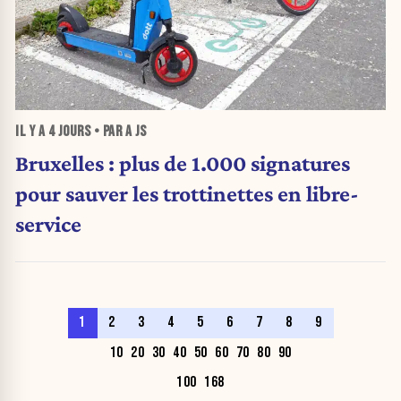
IL Y A
4 JOURS
• PAR A JS
Bruxelles : plus de 1.000 signatures
pour sauver les trottinettes en libre-
service
1
2
3
4
5
6
7
8
9
10
20
30
40
50
60
70
80
90
100
168