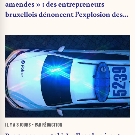
amendes » : des entrepreneurs
bruxellois dénoncent l’explosion des
PV qui étranglent leur activité
IL Y A
3 JOURS
• PAR RÉDACTION