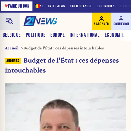
♥
FAIRE UN DON
NL
INTERVIEWS
CARTE BLANCHE
CHRONIQUES
OPINIO
S'ABONNER
CONNEXION
BELGIQUE
POLITIQUE
EUROPE
INTERNATIONAL
ÉCONOMIE
Accueil
Budget de l’État : ces dépenses intouchables
Budget de l'État : ces dépenses
intouchables