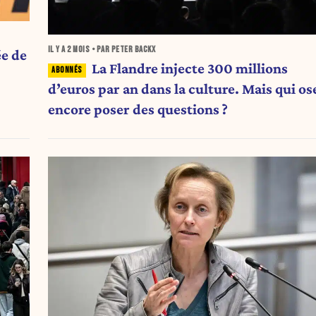
IL Y A
2 MOIS
• PAR PETER BACKX
ée de
La Flandre injecte 300 millions
d’euros par an dans la culture. Mais qui os
encore poser des questions ?