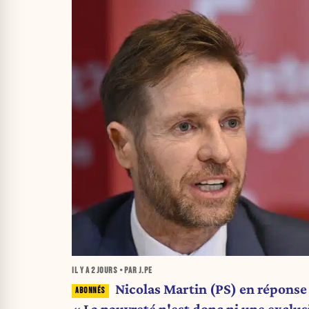
IL Y A
2 JOURS
• PAR J.PE
Nicolas Martin (PS) en réponse a
« La pauvreté n'est donc ni une exclusi