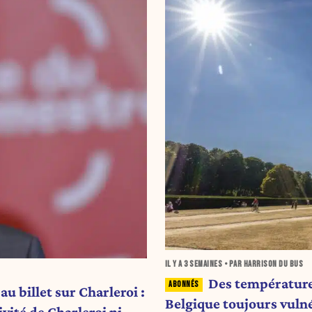
IL Y A
3 SEMAINES
• PAR HARRISON DU BUS
Des température
u billet sur Charleroi :
Belgique toujours vuln
vité de Charleroi ni