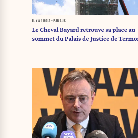
IL Y A
1 MOIS
• PAR A JS
Le Cheval Bayard retrouve sa place au
sommet du Palais de Justice de Term