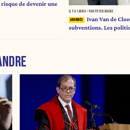
e risque de devenir une
IL Y A
1 MOIS
• PAR PETER BACKX
Ivan Van de Cloo
subventions. Les politic
ANDRE