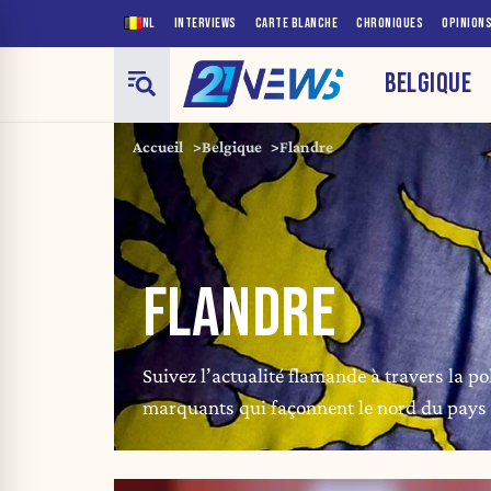
NL
INTERVIEWS
CARTE BLANCHE
CHRONIQUES
OPINION
BELGIQUE
Accueil
Belgique
Flandre
FLANDRE
Suivez l’actualité flamande à travers la po
marquants qui façonnent le nord du pays