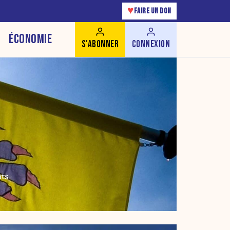
♥
FAIRE UN DON
ÉCONOMIE
S'ABONNER
CONNEXION
nts