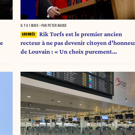
IL Y A
1 MOIS
• PAR PETER BACKX
Rik Torfs est le premier ancien
recteur à ne pas devenir citoyen d'honneu
me
de Louvain : « Un choix purement
politique »