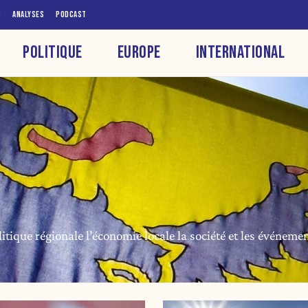
S
ANALYSES
PODCAST
POLITIQUE
EUROPE
INTERNATIONAL
litique régionale l’économie locale la société et les événeme