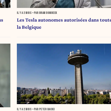
IL Y A
2 MOIS
• PAR BRAM BOMBEEK
us
Les Tesla autonomes autorisées dans tout
la Belgique
IL Y A
2 MOIS
• PAR PETER BACKX