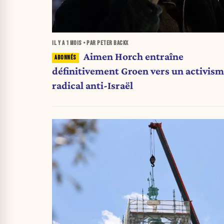
IL Y A
1 MOIS
• PAR PETER BACKX
Aimen Horch entraîne
définitivement Groen vers un activis
radical anti-Israël