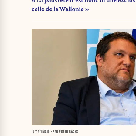
celle de la Wallonie »
IL Y A
1 MOIS
• PAR PETER BACKX