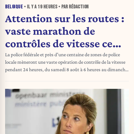
BELGIQUE
• IL Y A
19 HEURES
• PAR RÉDACTION
Attention sur les routes :
vaste marathon de
contrôles de vitesse ce
week-end en Belgique
La police fédérale et près d'une centaine de zones de police
locale mèneront une vaste opération de contrôle de la vitesse
pendant 24 heures, du samedi 8 août à 6 heures au dimanche
9 août à 6 heures.