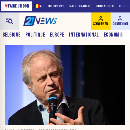
♥
FAIRE UN DON
NL
INTERVIEWS
CARTE BLANCHE
CHRONIQUES
OPINIO
S'ABONNER
CONNEXION
BELGIQUE
POLITIQUE
EUROPE
INTERNATIONAL
ÉCONOMIE
21NEWS EST UN MÉDIA BELGE FRANCO