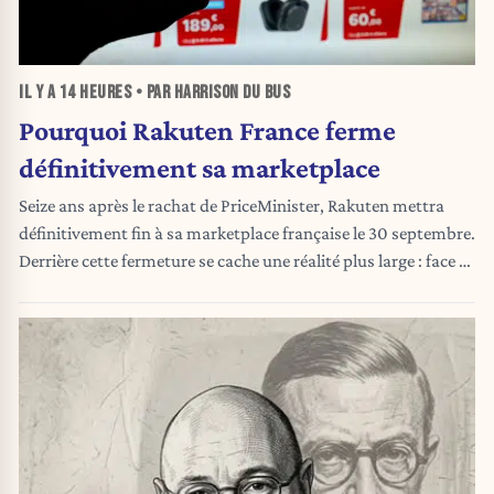
IL Y A
14 HEURES
• PAR HARRISON DU BUS
Pourquoi Rakuten France ferme
définitivement sa marketplace
Seize ans après le rachat de PriceMinister, Rakuten mettra
définitivement fin à sa marketplace française le 30 septembre.
Derrière cette fermeture se cache une réalité plus large : face à
Amazon, Vinted, LeBonCoin, Back Market ou Temu, la
plateforme n'a jamais réussi à retrouver une véritable raison
d'être.