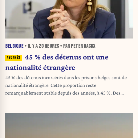
BELGIQUE
• IL Y A
20 HEURES
• PAR PETER BACKX
45 % des détenus ont une
nationalité étrangère
45 % des détenus incarcérés dans les prisons belges sont de
nationalité étrangère. Cette proportion reste
remarquablement stable depuis des années, à 45 %. Des
recherches indiquent que cette situation ne s'explique pas
uniquement par la criminalité, mais aussi par la manière dont
la Belgique traite les suspects et les condamnés.