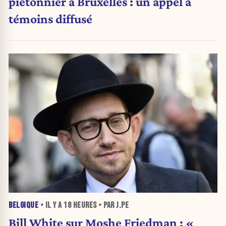
piétonnier à Bruxelles : un appel à
témoins diffusé
BELGIQUE
• IL Y A
18 HEURES
• PAR J.PE
Bill White sur Moshe Friedman : «