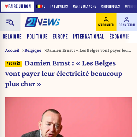
♥
FAIRE UN DON
NL
INTERVIEWS
CARTE BLANCHE
CHRONIQUES
OPINIO
S'ABONNER
CONNEXION
BELGIQUE
POLITIQUE
EUROPE
INTERNATIONAL
ÉCONOMIE
Accueil
Belgique
Damien Ernst : « Les Belges vont payer leur
électricité beaucoup plus cher »
Damien Ernst : « Les Belges
vont payer leur électricité beaucoup
plus cher »