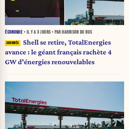
ÉCONOMIE
• IL Y A
3 JOURS
• PAR HARRISON DU BUS
Shell se retire, TotalEnergies
avance : le géant français rachète 4
GW d'énergies renouvelables