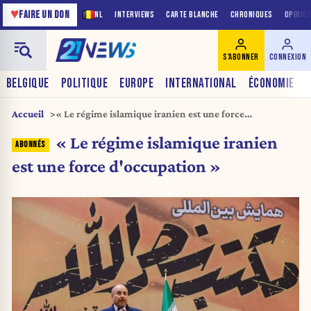
♥
FAIRE UN DON
NL
INTERVIEWS
CARTE BLANCHE
CHRONIQUES
OPINIO
S'ABONNER
CONNEXION
BELGIQUE
POLITIQUE
EUROPE
INTERNATIONAL
ÉCONOMIE
Accueil
« Le régime islamique iranien est une force
d’occupation »
« Le régime islamique iranien
est une force d'occupation »