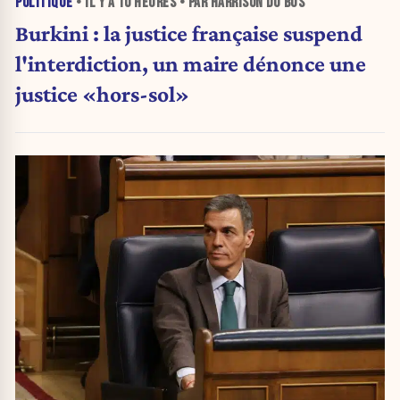
POLITIQUE
• IL Y A
10 HEURES
• PAR HARRISON DU BUS
Burkini : la justice française suspend
l'interdiction, un maire dénonce une
justice «hors-sol»