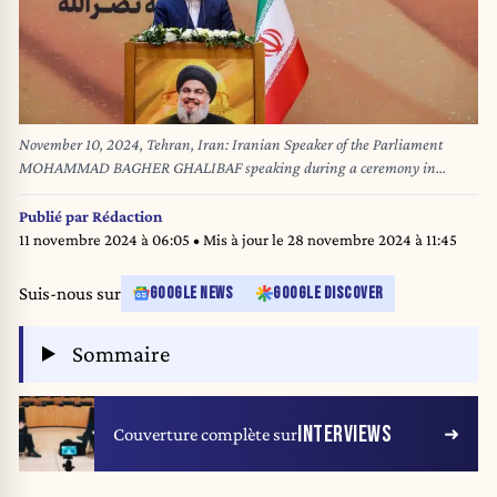
November 10, 2024, Tehran, Iran: Iranian Speaker of the Parliament
MOHAMMAD BAGHER GHALIBAF speaking during a ceremony in
tribute to slain Hezbollah leader Hasan Nasrallah in Tehran. (Credit
Image: © Icana News Agency via ZUMA Press Wire)
Publié par
Rédaction
11 novembre 2024 à 06:05
• Mis à jour le
28 novembre 2024 à 11:45
Suis-nous sur
GOOGLE NEWS
GOOGLE DISCOVER
Sommaire
INTERVIEWS
Couverture complète sur