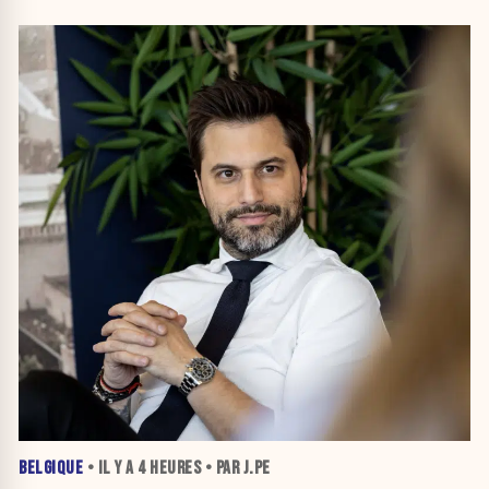
BELGIQUE
• IL Y A
4 HEURES
• PAR J.PE