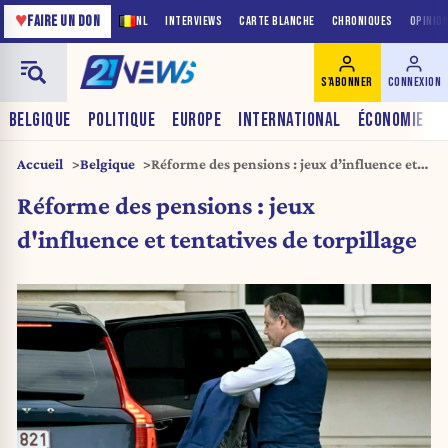
♥
FAIRE UN DON
NL
INTERVIEWS
CARTE BLANCHE
CHRONIQUES
OPINIO
S'ABONNER
CONNEXION
BELGIQUE
POLITIQUE
EUROPE
INTERNATIONAL
ÉCONOMIE
Accueil
Belgique
Réforme des pensions : jeux d’influence et
tentatives de torpillage
Réforme des pensions : jeux
d'influence et tentatives de torpillage