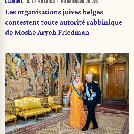
BELGIQUE
• IL Y A
4 HEURES
• PAR HARRISON DU BUS
Les organisations juives belges
contestent toute autorité rabbinique
de Moshe Aryeh Friedman