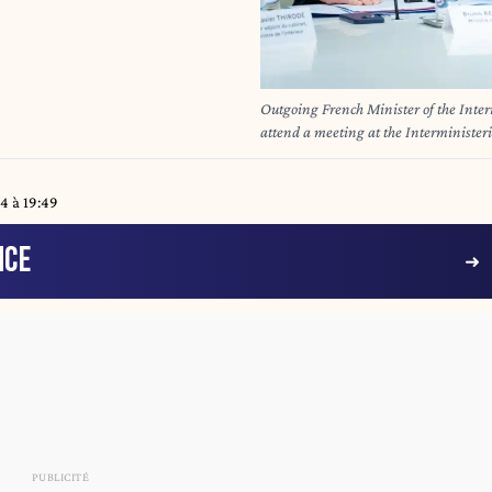
Outgoing French Minister of the Inter
attend a meeting at the Interministeria
Interior Ministry in Paris, France, on
the French Indian Ocean territory o
4 à 19:49
NCE