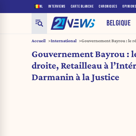
NL
INTERVIEWS
CARTE BLANCHE
CHRONIQUES
OPINION
BELGIQUE
Accueil
International
Gouvernement Bayrou : le rég
l’Intérieur et Darmanin à la 
Gouvernement Bayrou : le
droite, Retailleau à l’Inté
Darmanin à la Justice