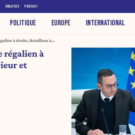
S
ANALYSES
PODCAST
POLITIQUE
EUROPE
INTERNATIONAL
alien à droite, Retailleau à
Justice
 régalien à
rieur et