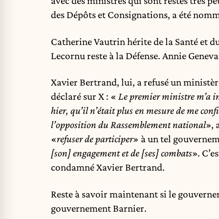
avec des ministres qui sont restés très p
des Dépôts et Consignations, a été nomm
Catherine Vautrin hérite de la Santé et du
Lecornu reste à la Défense. Annie Genevar
Xavier Bertrand, lui, a refusé un ministère
déclaré sur X : «
Le premier ministre m’a in
hier, qu’il n’était plus en mesure de me confi
l’opposition du Rassemblement national
», 
«
refuser de participer
» à un tel gouvernem
[son] engagement et de [ses] combats
». C’es
condamné Xavier Bertrand.
Reste à savoir maintenant si le gouvern
gouvernement Barnier.