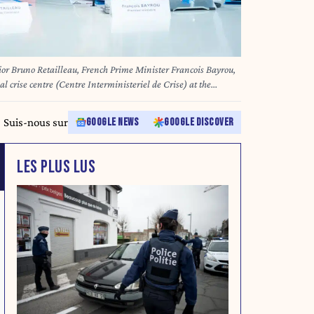
ior Bruno Retailleau, French Prime Minister Francois Bayrou,
l crise centre (Centre Interministeriel de Crise) at the
 December 23, 2024, following the cyclone Chido's passage over
f Mayotte. Photo by Eric Tschaen/Pool/ABACAPRESS.COM
Suis-nous sur
GOOGLE NEWS
GOOGLE DISCOVER
LES PLUS LUS