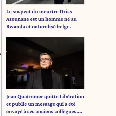
Le suspect du meurtre Driss
Atounane est un homme né au
Rwanda et naturalisé belge.
,
a
Jean Quatremer quitte Libération
et publie un message qui a été
envoyé à ses anciens collègues.