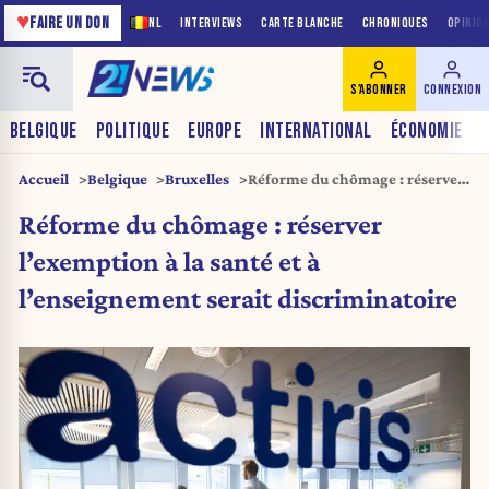
♥
FAIRE UN DON
NL
INTERVIEWS
CARTE BLANCHE
CHRONIQUES
OPINIO
S'ABONNER
CONNEXION
BELGIQUE
POLITIQUE
EUROPE
INTERNATIONAL
ÉCONOMIE
Accueil
Belgique
Bruxelles
Réforme du chômage : réserver
l’exemption à la santé et à
Réforme du chômage : réserver
l’enseignement serait
discriminatoire
l’exemption à la santé et à
l’enseignement serait discriminatoire