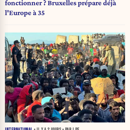
fonctionner ? Bruxelles prépare déjà
l'Europe à 35
INTERNATIONAL
• IL Y A
2 JOURS
• PAR J.PE