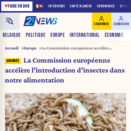
♥
FAIRE UN DON
NL
INTERVIEWS
CARTE BLANCHE
CHRONIQUES
OPINIO
S'ABONNER
CONNEXION
BELGIQUE
POLITIQUE
EUROPE
INTERNATIONAL
ÉCONOMIE
Accueil
Europe
La Commission européenne accélère
l’introduction d’insectes dans notre
La Commission européenne
alimentation
accélère l’introduction d’insectes dans
notre alimentation