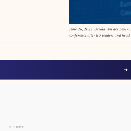
June 26, 2025: Ursula Von der Leyen , th
conference after EU leaders and head of 
Wiktor Dabkowski (Credit Image: ©