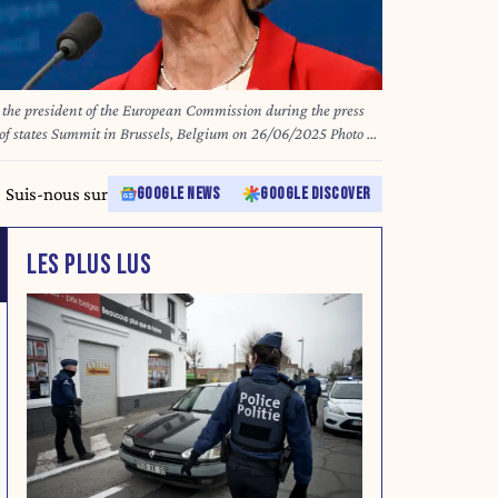
e president of the European Commission during the press
states Summit in Brussels, Belgium on 26/06/2025 Photo by
 Wiktor Dabkowski/ZUMA Press Wire)
Suis-nous sur
GOOGLE NEWS
GOOGLE DISCOVER
LES PLUS LUS