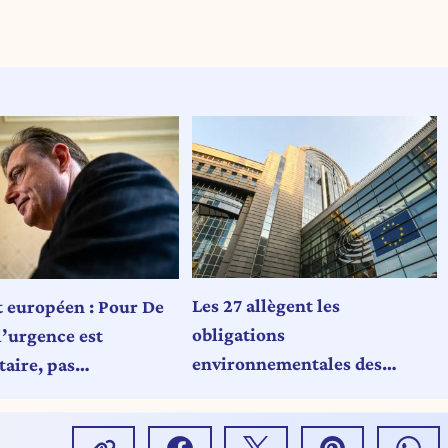
Les 27 allègent les
européen : Pour De
obligations
l’urgence est
environnementales des
aire, pas
entreprises pour soutenir la
tique
compétitivité