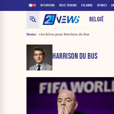
FR
INTERVIEWS
VRIJE TRIBUNE
COLUMNS
OPINIES
A
BELGIË
Home
Archives pour Harrison du Bus
HARRISON DU BUS