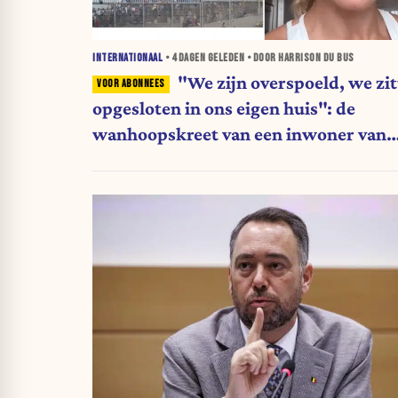
INTERNATIONAAL
•
4 DAGEN
GELEDEN • DOOR HARRISON DU BUS
"We zijn overspoeld, we zi
opgesloten in ons eigen huis": de
wanhoopskreet van een inwoner van
Ceuta