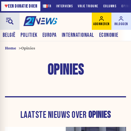
♥
EEN DONATIE DOEN
FR
INTERVIEWS
VRIJE TRIBUNE
COLUMNS
OPINI
ABONNEREN
INLOGGEN
BELGIË
POLITIEK
EUROPA
INTERNATIONAAL
ECONOMIE
Home
Opinies
OPINIES
LAATSTE NIEUWS OVER
OPINIES