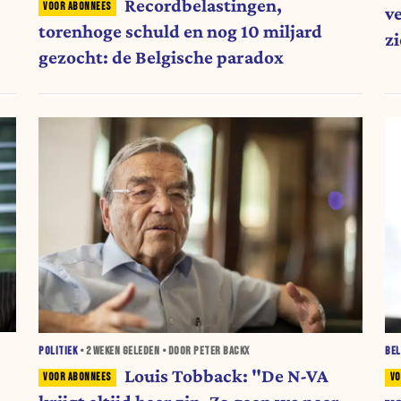
Recordbelastingen,
v
torenhoge schuld en nog 10 miljard
z
gezocht: de Belgische paradox
a
POLITIEK
•
2 WEKEN
GELEDEN • DOOR PETER BACKX
BEL
Louis Tobback: "De N-VA