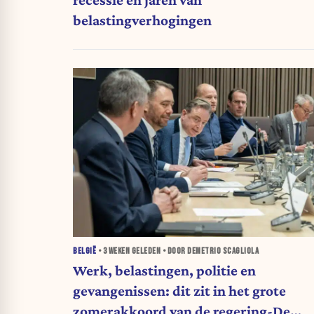
recessie en jaren van
belastingverhogingen
BELGIË
•
3 WEKEN
GELEDEN • DOOR DEMETRIO SCAGLIOLA
Werk, belastingen, politie en
gevangenissen: dit zit in het grote
zomerakkoord van de regering-De