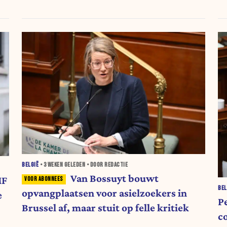
BELGIË
•
3 WEKEN
GELEDEN • DOOR REDACTIE
Van Bossuyt bouwt
MF
BEL
opvangplaatsen voor asielzoekers in
e
P
Brussel af, maar stuit op felle kritiek
c