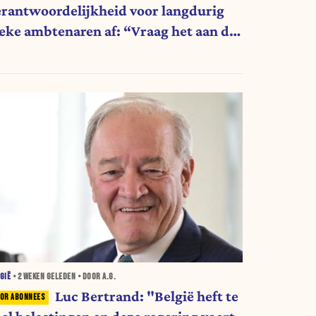
erantwoordelijkheid voor langdurig
ieke ambtenaren af: “Vraag het aan de
ndere ministers”
GIË
•
2 WEKEN
GELEDEN • DOOR A.G.
Luc Bertrand: "België heft te