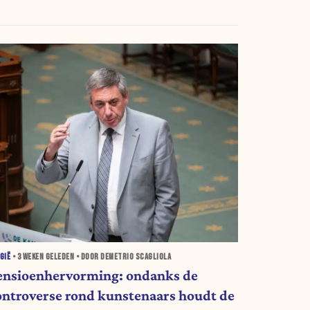
GIË
•
3 WEKEN
GELEDEN • DOOR DEMETRIO SCAGLIOLA
ensioenhervorming: ondanks de
ontroverse rond kunstenaars houdt de