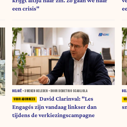
krijgt altijd haar zin. Zo gaan we naar
v
een crisis"
e
BELGIË
•
3 WEKEN
GELEDEN • DOOR DEMETRIO SCAGLIOLA
BEL
David Clarinval: "Les
Engagés zijn vandaag linkser dan
s
tijdens de verkiezingscampagne