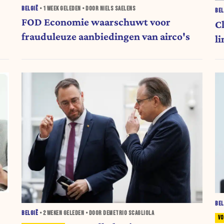
BELGIË
•
1 WEEK
GELEDEN • DOOR NIELS SAELENS
BEL
FOD Economie waarschuwt voor
Cl
frauduleuze aanbiedingen van airco's
l
BEL
BELGIË
•
2 WEKEN
GELEDEN • DOOR DEMETRIO SCAGLIOLA