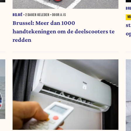
BR
BELGIË
•
2 DAGEN
GELEDEN • DOOR A JS
Brussel: Meer dan 1000
s
handtekeningen om de deelscooters te
o
redden