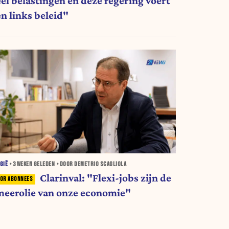
eel belastingen en deze regering voert
en links beleid"
GIË
•
3 WEKEN
GELEDEN • DOOR DEMETRIO SCAGLIOLA
Clarinval: "Flexi-jobs zijn de
meerolie van onze economie"