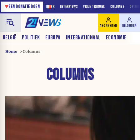
♥
EEN DONATIE DOEN
FR
INTERVIEWS
VRIJE TRIBUNE
COLUMNS
OPINI
ABONNEREN
INLOGGEN
BELGIË
POLITIEK
EUROPA
INTERNATIONAAL
ECONOMIE
Home
Columns
COLUMNS