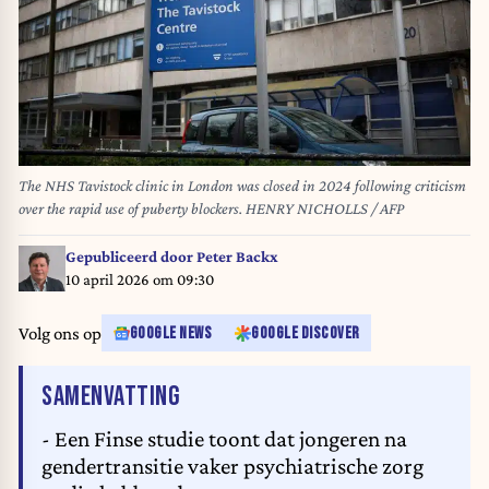
The NHS Tavistock clinic in London was closed in 2024 following criticism
over the rapid use of puberty blockers. HENRY NICHOLLS / AFP
Gepubliceerd door
Peter Backx
10 april 2026 om 09:30
Volg ons op
GOOGLE NEWS
GOOGLE DISCOVER
VAN HET ARTIKEL
SAMENVATTING
- Een Finse studie toont dat jongeren na
gendertransitie vaker psychiatrische zorg