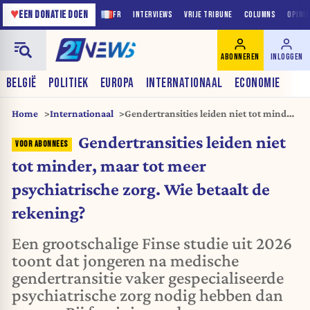
♥
EEN DONATIE DOEN
FR
INTERVIEWS
VRIJE TRIBUNE
COLUMNS
OPINI
ABONNEREN
INLOGGEN
BELGIË
POLITIEK
EUROPA
INTERNATIONAAL
ECONOMIE
Home
Internationaal
Gendertransities leiden niet tot minder,
maar tot meer psychiatrische zorg. Wie
Gendertransities leiden niet
betaalt de rekening?
tot minder, maar tot meer
psychiatrische zorg. Wie betaalt de
rekening?
Een grootschalige Finse studie uit 2026
toont dat jongeren na medische
gendertransitie vaker gespecialiseerde
psychiatrische zorg nodig hebben dan