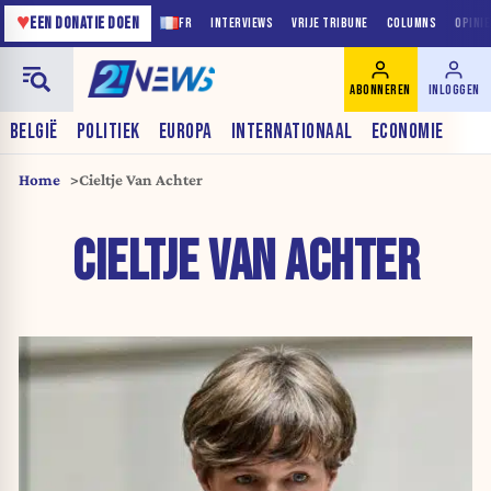
♥
EEN DONATIE DOEN
FR
INTERVIEWS
VRIJE TRIBUNE
COLUMNS
OPINI
ABONNEREN
INLOGGEN
BELGIË
POLITIEK
EUROPA
INTERNATIONAAL
ECONOMIE
Home
Cieltje Van Achter
CIELTJE VAN ACHTER