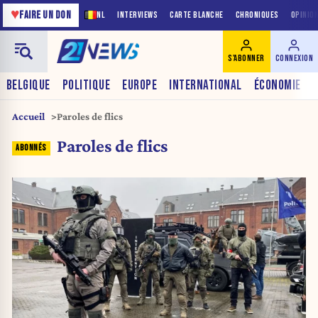
♥
FAIRE UN DON
NL
INTERVIEWS
CARTE BLANCHE
CHRONIQUES
OPINIO
S'ABONNER
CONNEXION
BELGIQUE
POLITIQUE
EUROPE
INTERNATIONAL
ÉCONOMIE
Accueil
Paroles de flics
Paroles de flics