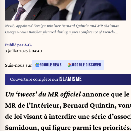
Newly appointed Foreign minister Bernard Quintin and MR chairman
Georges-Louis Bouchez pictured during a press conference of French-
speaking liberal party MR to present their new Foreign Minister, on
Monday 02 December 2024 in Brussels. Quintin succeeds Lahbib as
Publié par
A.G.
Foreign Minister, Lahbib will become European commissioner for Equality
3 juillet 2025 à 04:40
and Crisis Management. BELGA PHOTO BENOIT DOPPAGNE
Suis-nous sur
GOOGLE NEWS
GOOGLE DISCOVER
ISLAMISME
Couverture complète sur
Un ‘tweet’ du MR officiel
annonce que le 
MR de l’Intérieur, Bernard Quintin, von
de loi visant à interdire une série d’asso
Samidoun, qui figure parmi les priorités