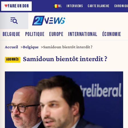
♥
FAIRE UN DON
NL
INTERVIEWS
CARTE BLANCHE
CHRONIQ
BELGIQUE
POLITIQUE
EUROPE
INTERNATIONAL
ÉCONOMIE
Accueil
Belgique
Samidoun bientôt interdit ?
Samidoun bientôt interdit ?