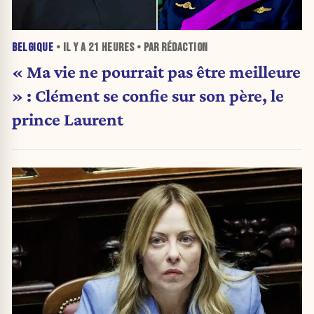
BELGIQUE
• IL Y A
21 HEURES
• PAR RÉDACTION
« Ma vie ne pourrait pas être meilleure
» : Clément se confie sur son père, le
prince Laurent