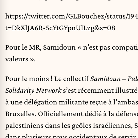
https://twitter.com/GLBouchez/status/1
t=DkXlJA6R-5cYtGYpnUlLzg&s=08
Pour le MR, Samidoun « n’est pas compati
valeurs ».
Pour le moins ! Le collectif
Samidoun – Pale
Solidarity Network
s’est récemment illustré
à une délégation militante reçue à l’ambas
Bruxelles
. Officiellement dédié à la défens
palestiniens dans les geôles israéliennes,
dans plusieurs pays occidentaux de servir 