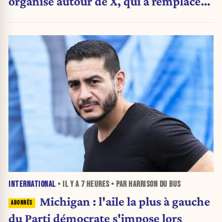
organisé autour de X, qui a remplacé
l’envoi des communiqués de presse ».
INTERNATIONAL
• IL Y A
7 HEURES
• PAR HARRISON DU BUS
Michigan : l'aile la plus à gauche
du Parti démocrate s'impose lors