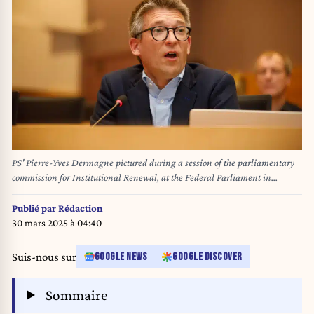
PS' Pierre-Yves Dermagne pictured during a session of the parliamentary
commission for Institutional Renewal, at the Federal Parliament in
Brussels, Wednesday 19 March 2025. Today Ministers come to expose their
politics in several commissions. BELGA PHOTO HATIM KAGHAT
Publié par
Rédaction
30 mars 2025 à 04:40
Suis-nous sur
GOOGLE NEWS
GOOGLE DISCOVER
Sommaire