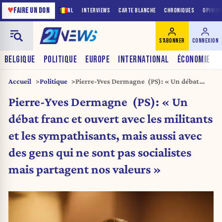
♥
FAIRE UN DON
NL
INTERVIEWS
CARTE BLANCHE
CHRONIQUES
OPINIO
S'ABONNER
CONNEXION
BELGIQUE
POLITIQUE
EUROPE
INTERNATIONAL
ÉCONOMIE
Accueil
Politique
Pierre-Yves Dermagne (PS): « Un débat
franc et ouvert avec les militants et les
Pierre-Yves Dermagne (PS): « Un
sympathisants, mais aussi avec des gens qui
ne sont pas socialistes mais partagent nos
débat franc et ouvert avec les militants
valeurs »
et les sympathisants, mais aussi avec
des gens qui ne sont pas socialistes
mais partagent nos valeurs »