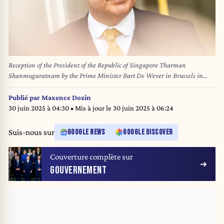
Reception of the President of the Republic of Singapore Tharman
Shanmugaratnam by the Prime Minister Bart De Wever in Brussels in
Belgium on 24 March 2025. Reception du President de la Republique de
Singapour Tharman Shanmugaratnam par le Premier Ministre Bart De
Publié par
Maxence Dozin
Wever a Bruxelles en Belgique 24 mars 2025.
30 juin 2025 à 04:30
• Mis à jour le
30 juin 2025 à 06:24
Suis-nous sur
GOOGLE NEWS
GOOGLE DISCOVER
Couverture complète sur
GOUVERNEMENT