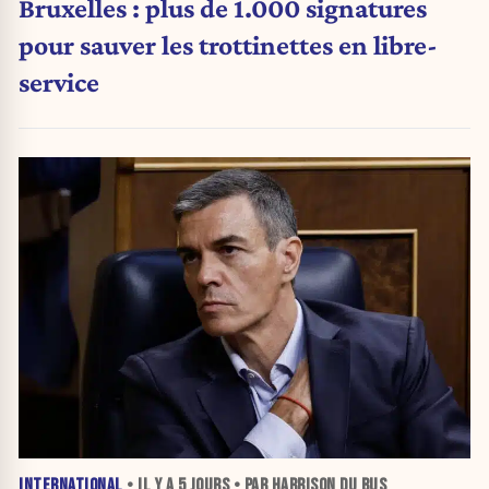
Bruxelles : plus de 1.000 signatures
pour sauver les trottinettes en libre-
service
INTERNATIONAL
• IL Y A
5 JOURS
• PAR HARRISON DU BUS