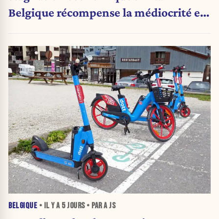
Belgique récompense la médiocrité et
pénalise l'ambition »
BELGIQUE
• IL Y A
5 JOURS
• PAR A JS