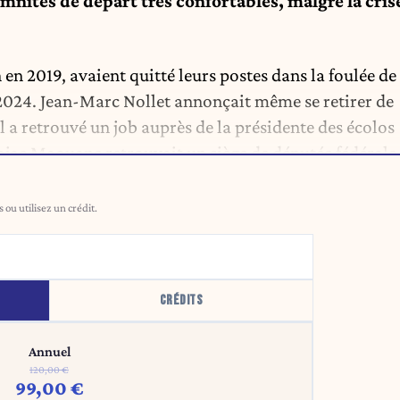
emnités de départ très confortables, malgré la cris
 en 2019, avaient quitté leurs postes dans la foulée de
2024. Jean-Marc Nollet annonçait même se retirer de
il a retrouvé un job auprès de la présidente des écolos
ajae Maouane retrouvait un siège de députée fédérale
ou utilisez un crédit.
CRÉDITS
Annuel
120,00 €
99,00 €