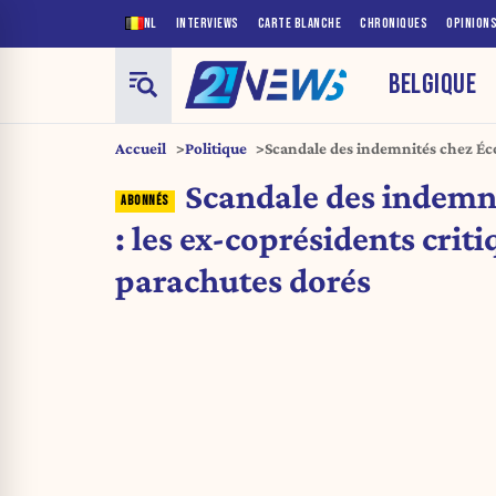
NL
INTERVIEWS
CARTE BLANCHE
CHRONIQUES
OPINION
BELGIQUE
Accueil
Politique
Scandale des indemnités chez Éco
critiqués pour leurs parachutes d
Scandale des indemn
: les ex-coprésidents crit
parachutes dorés