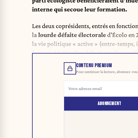
parti écologiste bénéficieraient d’ind
interne qui secoue leur formation.
Les deux coprésidents, entrés en fonction
la
lourde défaite électorale
d'Écolo en 
la vie politique « active » (entre-temps, 
français Marine Tondelier), tandis que R
CONTENU PREMIUM
Pour continuer la lecture, abonnez-vous 
ABONNEMENT