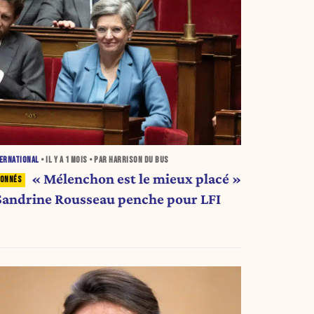
ERNATIONAL
• IL Y A
1 MOIS
• PAR HARRISON DU BUS
« Mélenchon est le mieux placé »
 Sandrine Rousseau penche pour LFI