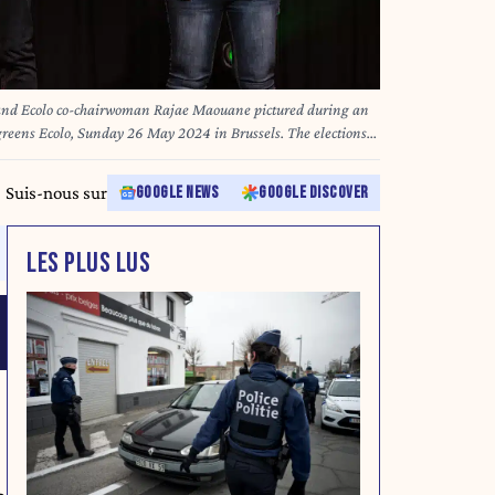
and Ecolo co-chairwoman Rajae Maouane pictured during an
greens Ecolo, Sunday 26 May 2024 in Brussels. The elections
r of Representatives and Regional and Community
ay 9 June 2024. BELGA PHOTO HATIM KAGHAT
Suis-nous sur
GOOGLE NEWS
GOOGLE DISCOVER
LES PLUS LUS