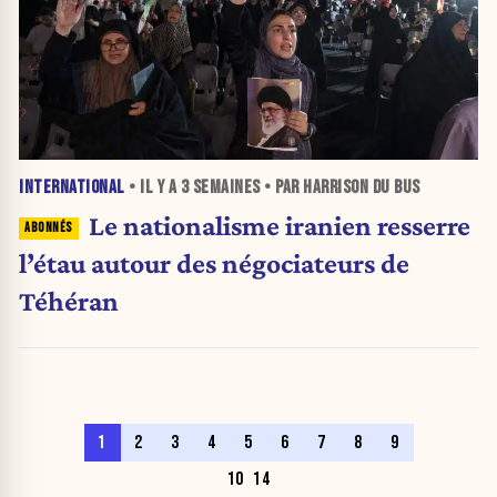
INTERNATIONAL
• IL Y A
3 SEMAINES
• PAR HARRISON DU BUS
Le nationalisme iranien resserre
l’étau autour des négociateurs de
Téhéran
1
2
3
4
5
6
7
8
9
10
14