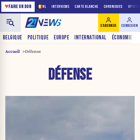
♥
FAIRE UN DON
NL
INTERVIEWS
CARTE BLANCHE
CHRONIQUES
OPINIO
S'ABONNER
CONNEXION
BELGIQUE
POLITIQUE
EUROPE
INTERNATIONAL
ÉCONOMIE
Accueil
Défense
DÉFENSE