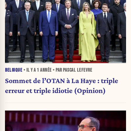
BELGIQUE
• IL Y A
1 ANNÉE
• PAR PASCAL LEFEVRE
Sommet de l’OTAN à La Haye : triple
erreur et triple idiotie (Opinion)