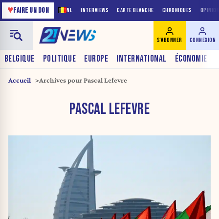
♥
FAIRE UN DON
NL
INTERVIEWS
CARTE BLANCHE
CHRONIQUES
OPINIO
S'ABONNER
CONNEXION
BELGIQUE
POLITIQUE
EUROPE
INTERNATIONAL
ÉCONOMIE
Accueil
Archives pour Pascal Lefevre
PASCAL LEFEVRE