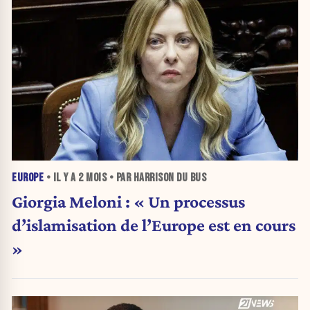
EUROPE
• IL Y A
2 MOIS
• PAR HARRISON DU BUS
Giorgia Meloni : « Un processus
d’islamisation de l’Europe est en cours
»