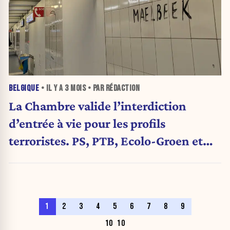
BELGIQUE
• IL Y A
3 MOIS
• PAR RÉDACTION
La Chambre valide l’interdiction
d’entrée à vie pour les profils
terroristes. PS, PTB, Ecolo-Groen et
DéFI s’y opposent
1
2
3
4
5
6
7
8
9
10
10