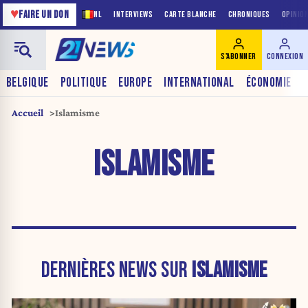
♥
FAIRE UN DON
NL
INTERVIEWS
CARTE BLANCHE
CHRONIQUES
OPINIO
S'ABONNER
CONNEXION
BELGIQUE
POLITIQUE
EUROPE
INTERNATIONAL
ÉCONOMIE
Accueil
Islamisme
ISLAMISME
DERNIÈRES NEWS SUR
ISLAMISME