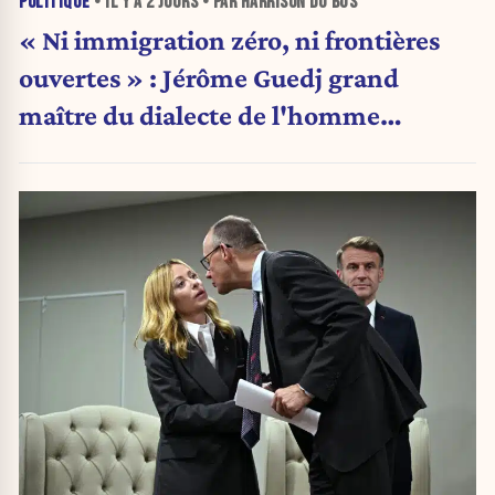
POLITIQUE
• IL Y A
2 JOURS
• PAR HARRISON DU BUS
« Ni immigration zéro, ni frontières
ouvertes » : Jérôme Guedj grand
maître du dialecte de l'homme
politique