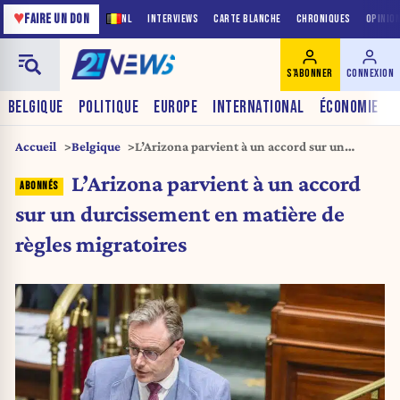
♥
FAIRE UN DON
NL
INTERVIEWS
CARTE BLANCHE
CHRONIQUES
OPINIO
S'ABONNER
CONNEXION
BELGIQUE
POLITIQUE
EUROPE
INTERNATIONAL
ÉCONOMIE
Accueil
Belgique
L’Arizona parvient à un accord sur un
durcissement en matière de règles
L’Arizona parvient à un accord
migratoires
sur un durcissement en matière de
règles migratoires