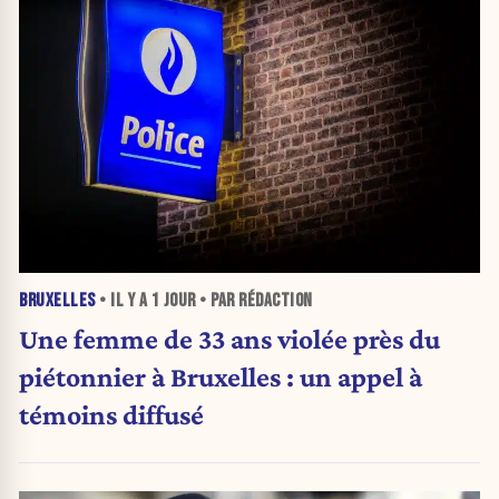
BRUXELLES
• IL Y A
1 JOUR
• PAR RÉDACTION
Une femme de 33 ans violée près du
piétonnier à Bruxelles : un appel à
témoins diffusé