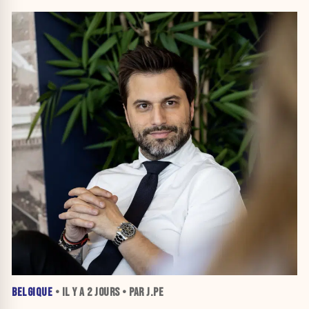
BELGIQUE
• IL Y A
2 JOURS
• PAR J.PE