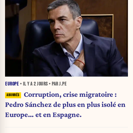
EUROPE
• IL Y A
2 JOURS
• PAR J.PE
Corruption, crise migratoire :
Pedro Sánchez de plus en plus isolé en
Europe… et en Espagne.