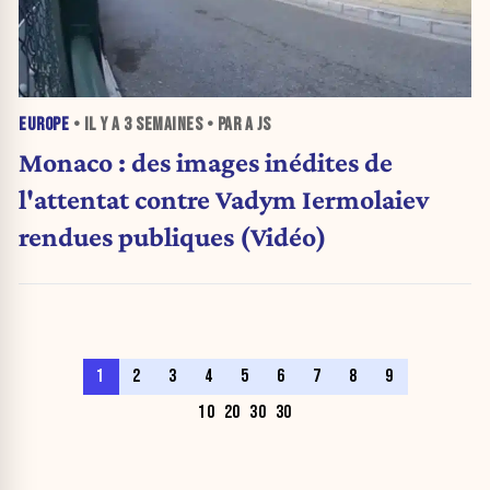
EUROPE
• IL Y A
3 SEMAINES
• PAR A JS
Monaco : des images inédites de
l'attentat contre Vadym Iermolaiev
rendues publiques (Vidéo)
1
2
3
4
5
6
7
8
9
10
20
30
30