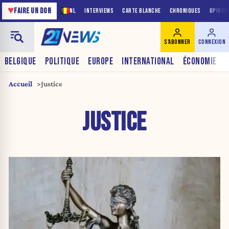
♥
FAIRE UN DON
NL
INTERVIEWS
CARTE BLANCHE
CHRONIQUES
OPINIO
S'ABONNER
CONNEXION
BELGIQUE
POLITIQUE
EUROPE
INTERNATIONAL
ÉCONOMIE
Accueil
Justice
JUSTICE