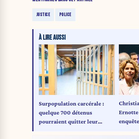
JUSTICE
POLICE
À LIRE AUSSI
Christi
Surpopulation carcérale :
Ernotte
quelque 700 détenus
enquête
pourraient quitter leur
d'évènem
prison grâce aux mesures