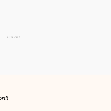
rel
)