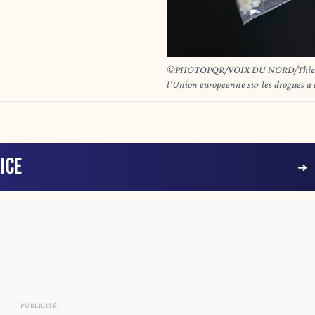
©PHOTOPQR/VOIX DU NORD/Thierry Thorel ; 07/06/20
l’Union europeenne sur les drogues a appel
face a la menace que representent les 
Dust - Photo : Thierry Thorel / La Voi
ICE