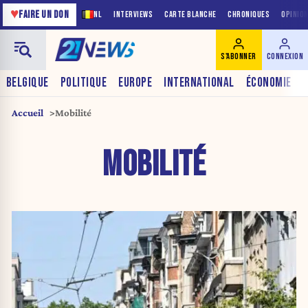
♥
FAIRE UN DON
NL
INTERVIEWS
CARTE BLANCHE
CHRONIQUES
OPINIO
S'ABONNER
CONNEXION
BELGIQUE
POLITIQUE
EUROPE
INTERNATIONAL
ÉCONOMIE
Accueil
Mobilité
MOBILITÉ