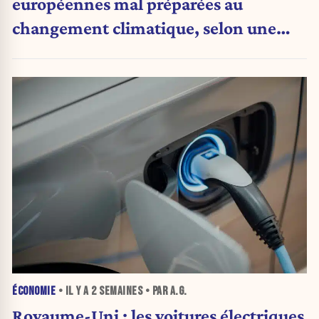
européennes mal préparées au
changement climatique, selon une
étude de la VUB
ÉCONOMIE
• IL Y A
2 SEMAINES
• PAR A.G.
Royaume-Uni : les voitures électriques