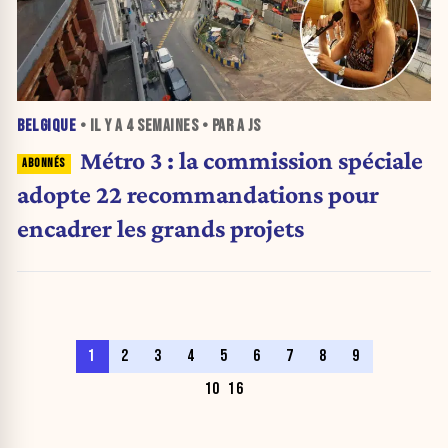
BELGIQUE
• IL Y A
4 SEMAINES
• PAR A JS
Métro 3 : la commission spéciale
adopte 22 recommandations pour
encadrer les grands projets
1
2
3
4
5
6
7
8
9
10
16