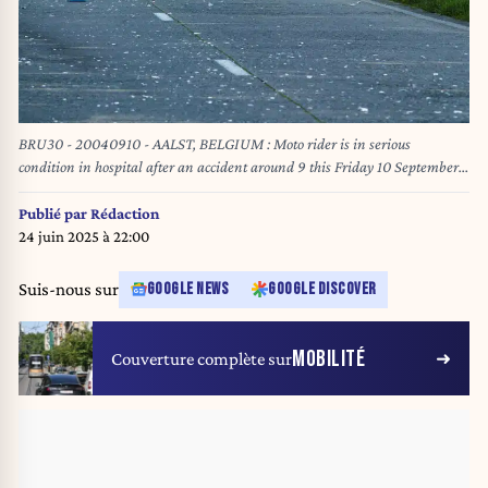
BRU30 - 20040910 - AALST, BELGIUM : Moto rider is in serious
condition in hospital after an accident around 9 this Friday 10 September
in the morning, in the expes way direction Aalst in Erembodegem. BELGA
PHOTO AVS
Publié par
Rédaction
24 juin 2025 à 22:00
Suis-nous sur
GOOGLE NEWS
GOOGLE DISCOVER
MOBILITÉ
Couverture complète sur