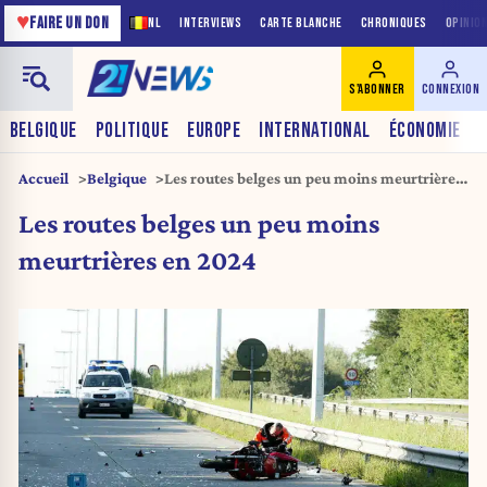
♥
FAIRE UN DON
NL
INTERVIEWS
CARTE BLANCHE
CHRONIQUES
OPINIO
S'ABONNER
CONNEXION
BELGIQUE
POLITIQUE
EUROPE
INTERNATIONAL
ÉCONOMIE
Accueil
Belgique
Les routes belges un peu moins meurtrières
en 2024
Les routes belges un peu moins
meurtrières en 2024