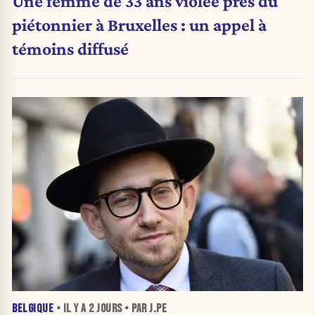
Une femme de 33 ans violée près du
piétonnier à Bruxelles : un appel à
témoins diffusé
BELGIQUE
• IL Y A
2 JOURS
• PAR J.PE