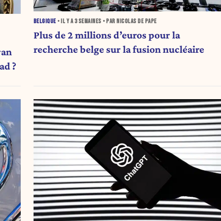
BELGIQUE
• IL Y A
3 SEMAINES
• PAR NICOLAS DE PAPE
Plus de 2 millions d’euros pour la
recherche belge sur la fusion nucléaire
ran
ad ?