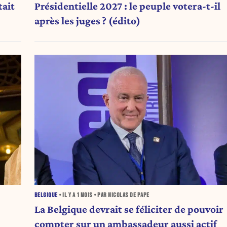
tait
Présidentielle 2027 : le peuple votera-t-il
après les juges ? (édito)
BELGIQUE
• IL Y A
1 MOIS
• PAR NICOLAS DE PAPE
La Belgique devrait se féliciter de pouvoir
compter sur un ambassadeur aussi actif