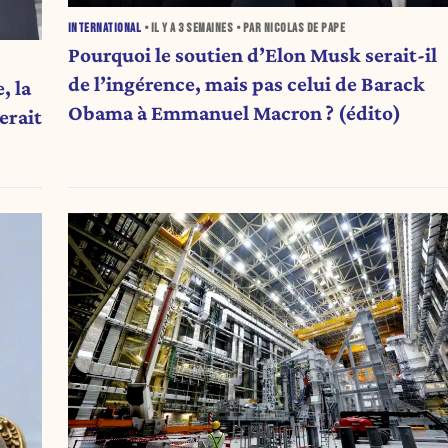
INTERNATIONAL
• IL Y A
3 SEMAINES
• PAR NICOLAS DE PAPE
Pourquoi le soutien d’Elon Musk serait-il
de l’ingérence, mais pas celui de Barack
, la
Obama à Emmanuel Macron ? (édito)
serait