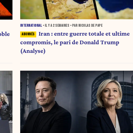
INTERNATIONAL
• IL Y A
2 SEMAINES
• PAR NICOLAS DE PAPE
Iran : entre guerre totale et ultime
oble
compromis, le pari de Donald Trump
(Analyse)