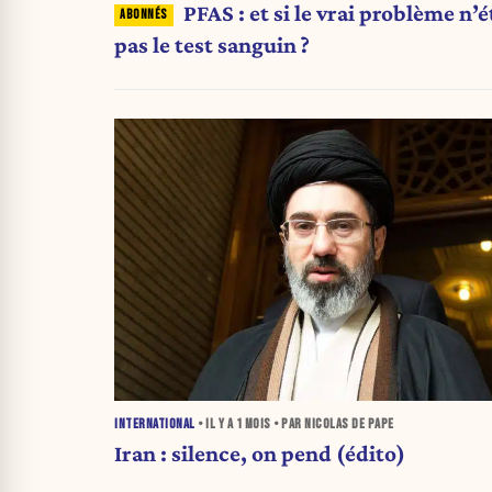
PFAS : et si le vrai problème n’é
pas le test sanguin ?
INTERNATIONAL
• IL Y A
1 MOIS
• PAR NICOLAS DE PAPE
Iran : silence, on pend (édito)