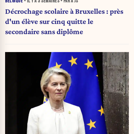
BELGIQUE
• IL Y A
3 SEMAINES
• PAR A JS
Décrochage scolaire à Bruxelles : près
d'un élève sur cinq quitte le
secondaire sans diplôme