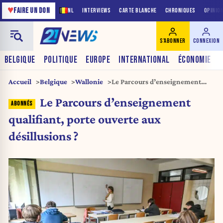
♥
FAIRE UN DON
NL
INTERVIEWS
CARTE BLANCHE
CHRONIQUES
OPINIO
S'ABONNER
CONNEXION
BELGIQUE
POLITIQUE
EUROPE
INTERNATIONAL
ÉCONOMIE
Accueil
Belgique
Wallonie
Le Parcours d’enseignement
qualifiant, porte ouverte aux
Le Parcours d’enseignement
désillusions ?
qualifiant, porte ouverte aux
désillusions ?