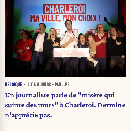
BELGIQUE
• IL Y A
6 JOURS
• PAR J.PE
Un journaliste parle de "misère qui
suinte des murs" à Charleroi. Dermine
n'apprécie pas.