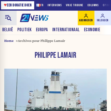
♥
EEN DONATIE DOEN
FR
INTERVIEWS
VRIJE TRIBUNE
COLUMNS
OPINI
ABONNEREN
INLOGGEN
BELGIË
POLITIEK
EUROPA
INTERNATIONAAL
ECONOMIE
Home
Archives pour Philippe Lamair
PHILIPPE LAMAIR