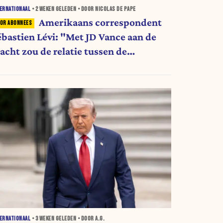
ERNATIONAAL
•
2 WEKEN
GELEDEN • DOOR NICOLAS DE PAPE
Amerikaans correspondent
ébastien Lévi: "Met JD Vance aan de
acht zou de relatie tussen de
erenigde Staten en Israël
undamenteel veranderen"
ERNATIONAAL
•
3 WEKEN
GELEDEN • DOOR A.G.