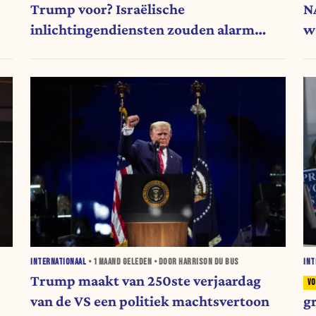
Trump voor? Israëlische
N
inlichtingendiensten zouden alarm
w
hebben geslagen
o
INTERNATIONAAL
•
1 MAAND
GELEDEN • DOOR HARRISON DU BUS
INT
Trump maakt van 250ste verjaardag
van de VS een politiek machtsvertoon
gr