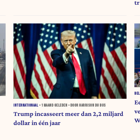
t
BEL
E
INTERNATIONAAL
•
1 MAAND
GELEDEN • DOOR HARRISON DU BUS
v
Trump incasseert meer dan 2,2 miljard
W
dollar in één jaar