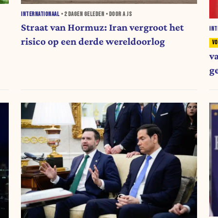
INTERNATIONAAL
•
2 DAGEN
GELEDEN • DOOR A JS
Straat van Hormuz: Iran vergroot het
INT
risico op een derde wereldoorlog
v
g