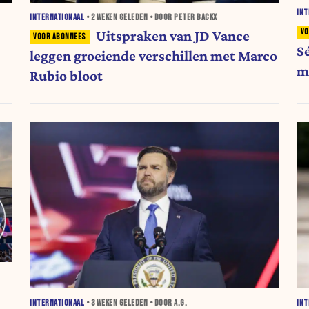
INT
INTERNATIONAAL
•
2 WEKEN
GELEDEN • DOOR PETER BACKX
Uitspraken van JD Vance
S
leggen groeiende verschillen met Marco
m
Rubio bloot
V
f
INTERNATIONAAL
•
3 WEKEN
GELEDEN • DOOR A.G.
INT