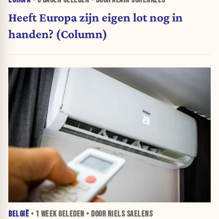
EUROPA
•
6 DAGEN
GELEDEN • DOOR ALAIN SCHENKELS
Heeft Europa zijn eigen lot nog in
handen? (Column)
BELGIË
•
1 WEEK
GELEDEN • DOOR NIELS SAELENS