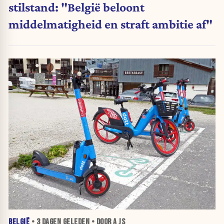
stilstand: "België beloont
middelmatigheid en straft ambitie af"
BELGIË
•
3 DAGEN
GELEDEN • DOOR A JS