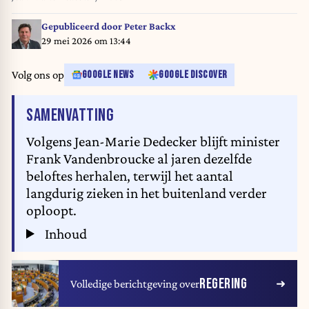
Gepubliceerd door
Peter Backx
29 mei 2026 om 13:44
Volg ons op
GOOGLE NEWS
GOOGLE DISCOVER
VAN HET ARTIKEL
SAMENVATTING
Volgens Jean-Marie Dedecker blijft minister
Frank Vandenbroucke al jaren dezelfde
beloftes herhalen, terwijl het aantal
langdurig zieken in het buitenland verder
oploopt.
Inhoud
REGERING
Volledige berichtgeving over