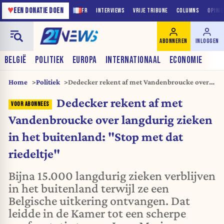
♥
EEN DONATIE DOEN
FR
INTERVIEWS
VRIJE TRIBUNE
COLUMNS
OPINI
ABONNEREN
INLOGGEN
BELGIË
POLITIEK
EUROPA
INTERNATIONAAL
ECONOMIE
Home
Politiek
Dedecker rekent af met Vandenbroucke over
langdurig zieken in het buitenland: "Stop met
Dedecker rekent af met
dat riedeltje"
Vandenbroucke over langdurig zieken
in het buitenland: "Stop met dat
riedeltje"
Bijna 15.000 langdurig zieken verblijven
in het buitenland terwijl ze een
Belgische uitkering ontvangen. Dat
leidde in de Kamer tot een scherpe