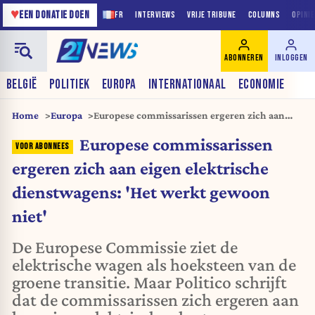
♥
EEN DONATIE DOEN
FR
INTERVIEWS
VRIJE TRIBUNE
COLUMNS
OPINI
ABONNEREN
INLOGGEN
BELGIË
POLITIEK
EUROPA
INTERNATIONAAL
ECONOMIE
Home
Europa
Europese commissarissen ergeren zich aan
eigen elektrische dienstwagens: 'Het werkt
Europese commissarissen
gewoon niet'
ergeren zich aan eigen elektrische
dienstwagens: 'Het werkt gewoon
niet'
De Europese Commissie ziet de
elektrische wagen als hoeksteen van de
groene transitie. Maar Politico schrijft
dat de commissarissen zich ergeren aan