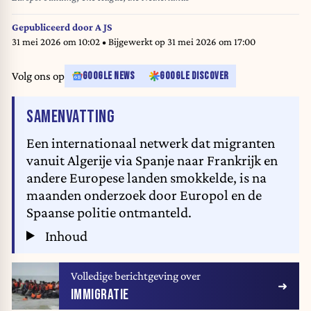
Gepubliceerd door
A JS
31 mei 2026 om 10:02
• Bijgewerkt op
31 mei 2026 om 17:00
Volg ons op
GOOGLE NEWS
GOOGLE DISCOVER
VAN HET ARTIKEL
SAMENVATTING
Een internationaal netwerk dat migranten
vanuit Algerije via Spanje naar Frankrijk en
andere Europese landen smokkelde, is na
maanden onderzoek door Europol en de
Spaanse politie ontmanteld.
Inhoud
Volledige berichtgeving over
IMMIGRATIE