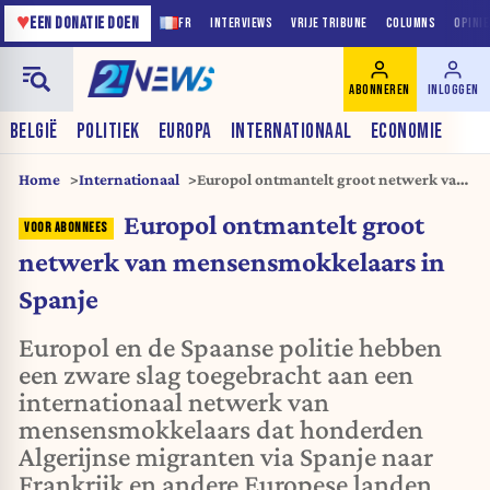
♥
EEN DONATIE DOEN
FR
INTERVIEWS
VRIJE TRIBUNE
COLUMNS
OPINI
ABONNEREN
INLOGGEN
BELGIË
POLITIEK
EUROPA
INTERNATIONAAL
ECONOMIE
Home
Internationaal
Europol ontmantelt groot netwerk van
mensensmokkelaars in Spanje
Europol ontmantelt groot
netwerk van mensensmokkelaars in
Spanje
Europol en de Spaanse politie hebben
een zware slag toegebracht aan een
internationaal netwerk van
mensensmokkelaars dat honderden
Algerijnse migranten via Spanje naar
Frankrijk en andere Europese landen