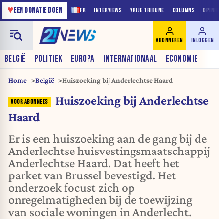
♥
EEN DONATIE DOEN
FR
INTERVIEWS
VRIJE TRIBUNE
COLUMNS
OPINI
ABONNEREN
INLOGGEN
BELGIË
POLITIEK
EUROPA
INTERNATIONAAL
ECONOMIE
Home
België
Huiszoeking bij Anderlechtse Haard
Huiszoeking bij Anderlechtse
Haard
Er is een huiszoeking aan de gang bij de
Anderlechtse huisvestingsmaatschappij
Anderlechtse Haard. Dat heeft het
parket van Brussel bevestigd. Het
onderzoek focust zich op
onregelmatigheden bij de toewijzing
van sociale woningen in Anderlecht.