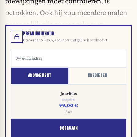
toewijzingen moet controleren, is
betrokken. Ook hij zou meerdere malen
persoonlijk zijn tussengekomen.
PREMIUMINHOUD
Om verder te lezen, abonneer u of gebruik een krediet.
ABONNEMENT
KREDIETEN
Jaarlijks
120,00 €
99,00 €
/jaar
DOORGAAN