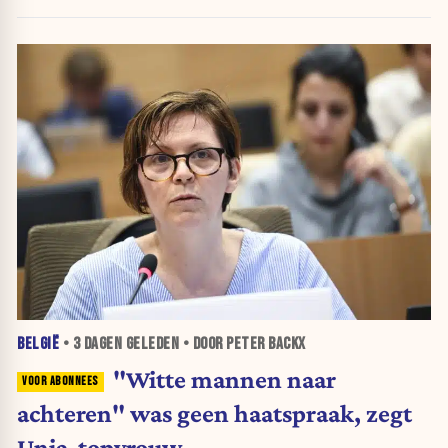
belegt, wordt afgestraft”
BELGIË
•
3 DAGEN
GELEDEN • DOOR PETER BACKX
"Witte mannen naar
achteren" was geen haatspraak, zegt
Unia-topvrouw