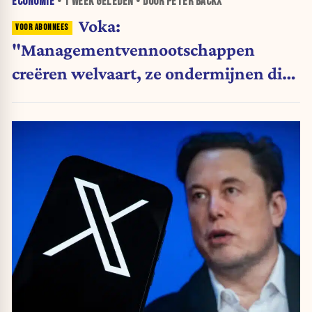
ECONOMIE
•
1 WEEK
GELEDEN • DOOR PETER BACKX
Voka:
"Managementvennootschappen
creëren welvaart, ze ondermijnen die
niet"