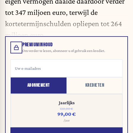
eigen vermogen daalde daardoor verder
tot 347 miljoen euro, terwijl de
kortetermijnschulden opliepen tot 264
miljoen euro.
PREMIUMINHOUD
Om verder te lezen, abonneer u of gebruik een krediet.
ABONNEMENT
KREDIETEN
Jaarlijks
120,00 €
99,00 €
/jaar