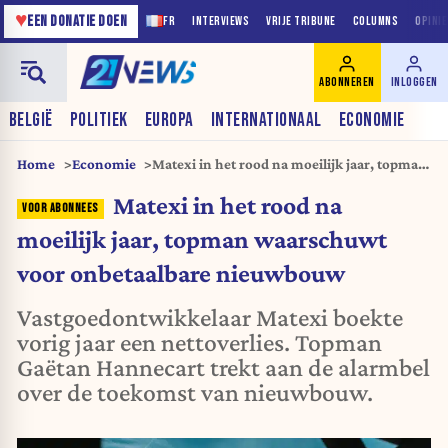
♥
EEN DONATIE DOEN
FR
INTERVIEWS
VRIJE TRIBUNE
COLUMNS
OPINI
ABONNEREN
INLOGGEN
BELGIË
POLITIEK
EUROPA
INTERNATIONAAL
ECONOMIE
Home
Economie
Matexi in het rood na moeilijk jaar, topman
waarschuwt voor onbetaalbare nieuwbouw
Matexi in het rood na
moeilijk jaar, topman waarschuwt
voor onbetaalbare nieuwbouw
Vastgoedontwikkelaar Matexi boekte
vorig jaar een nettoverlies. Topman
Gaëtan Hannecart trekt aan de alarmbel
over de toekomst van nieuwbouw.