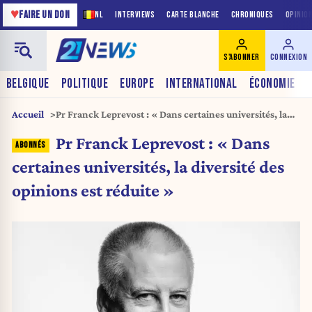
♥
FAIRE UN DON
NL
INTERVIEWS
CARTE BLANCHE
CHRONIQUES
OPINIO
S'ABONNER
CONNEXION
BELGIQUE
POLITIQUE
EUROPE
INTERNATIONAL
ÉCONOMIE
Accueil
Pr Franck Leprevost : « Dans certaines universités, la
diversité des opinions est réduite »
Pr Franck Leprevost : « Dans
certaines universités, la diversité des
opinions est réduite »