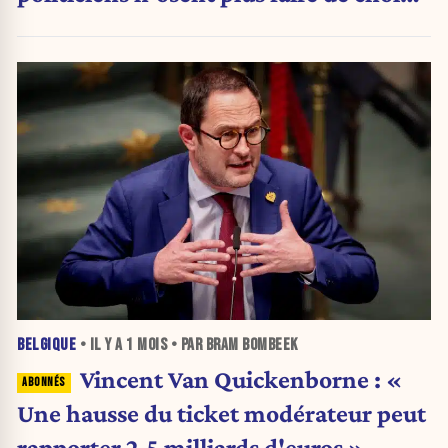
»
BELGIQUE
• IL Y A
1 MOIS
• PAR BRAM BOMBEEK
Vincent Van Quickenborne : «
Une hausse du ticket modérateur peut
rapporter 2,5 milliards d'euros »