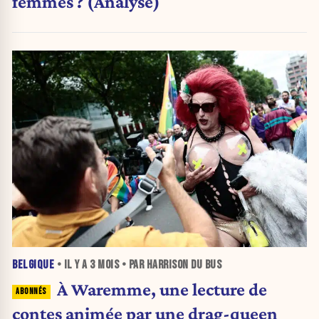
femmes ? (Analyse)
BELGIQUE
• IL Y A
3 MOIS
• PAR HARRISON DU BUS
À Waremme, une lecture de
contes animée par une drag-queen