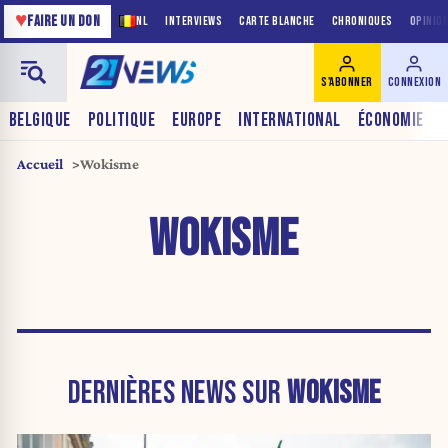
♥
FAIRE UN DON
NL
INTERVIEWS
CARTE BLANCHE
CHRONIQUES
OPINIO
S'ABONNER
CONNEXION
BELGIQUE
POLITIQUE
EUROPE
INTERNATIONAL
ÉCONOMIE
Accueil
Wokisme
WOKISME
DERNIÈRES NEWS SUR
WOKISME