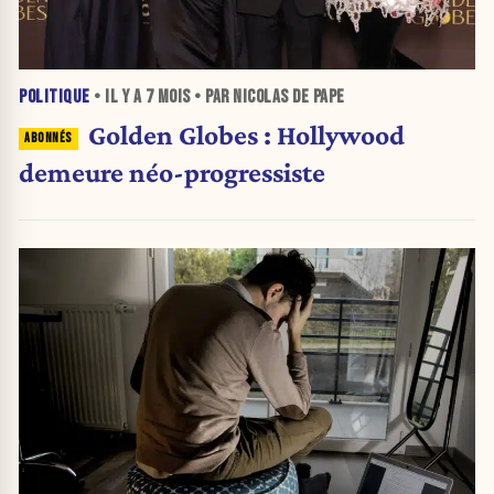
POLITIQUE
• IL Y A
7 MOIS
• PAR NICOLAS DE PAPE
Golden Globes : Hollywood
demeure néo-progressiste