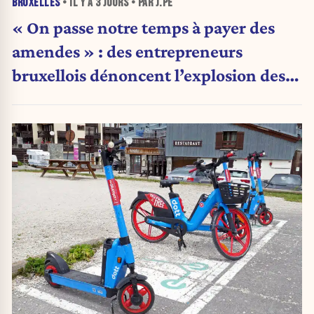
BRUXELLES
• IL Y A
3 JOURS
• PAR J.PE
« On passe notre temps à payer des
amendes » : des entrepreneurs
bruxellois dénoncent l’explosion des
PV qui étranglent leur activité