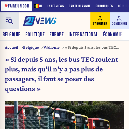
♥
FAIRE UN DON
NL
INTERVIEWS
CARTE BLANCHE
CHRONIQUES
OPINIO
S'ABONNER
CONNEXION
BELGIQUE
POLITIQUE
EUROPE
INTERNATIONAL
ÉCONOMIE
Accueil
Belgique
Wallonie
« Si depuis 5 ans, les bus TEC
roulent plus, mais qu’il n’y a pas
« Si depuis 5 ans, les bus TEC roulent
plus de passagers, il faut se poser
des questions »
plus, mais qu'il n'y a pas plus de
passagers, il faut se poser des
questions »