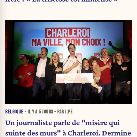
BELGIQUE
• IL Y A
5 JOURS
• PAR J.PE
Un journaliste parle de "misère qui
suinte des murs" à Charleroi. Dermine