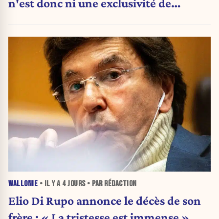
n'est donc ni une exclusivité de
Charleroi ni celle de la Wallonie »
WALLONIE
• IL Y A
4 JOURS
• PAR RÉDACTION
Elio Di Rupo annonce le décès de son
frère : « La tristesse est immense »