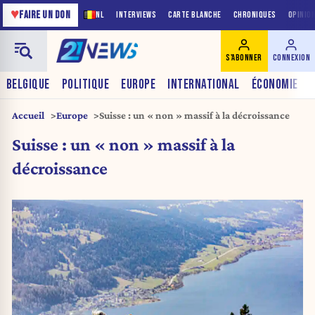
♥
FAIRE UN DON
NL
INTERVIEWS
CARTE BLANCHE
CHRONIQUES
OPINIO
S'ABONNER
CONNEXION
BELGIQUE
POLITIQUE
EUROPE
INTERNATIONAL
ÉCONOMIE
Accueil
Europe
Suisse : un « non » massif à la décroissance
Suisse : un « non » massif à la
décroissance