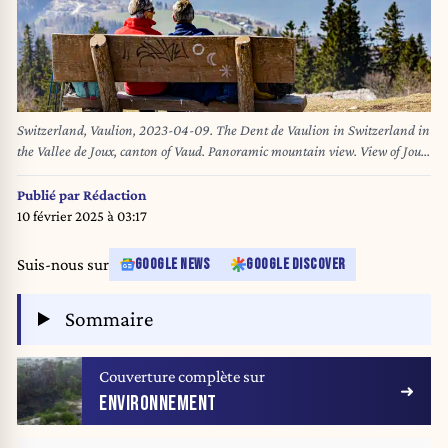
Switzerland, Vaulion, 2023-04-09. The Dent de Vaulion in Switzerland in
the Vallee de Joux, canton of Vaud. Panoramic mountain view. View of Joux
lake. A couple on a bench. Photo by Stephane ROUILLARD / Hans Lucas.
Suisse, Vaulion, 2023-04-09. La Dent de Vaulion en Suisse dans la vallee
Publié par
Rédaction
de Joux, canton de Vaud. Vue panoramique de montagne. Vue sur le lac de
10 février 2025 à 03:17
Joux. Un couple sur un banc. Photo par Stephane ROUILLARD / Hans
Lucas. (Photo by Stephane Rouillard / Hans Lucas / Hans Lucas via AFP)
Suis-nous sur
GOOGLE NEWS
GOOGLE DISCOVER
Sommaire
Couverture complète sur
ENVIRONNEMENT