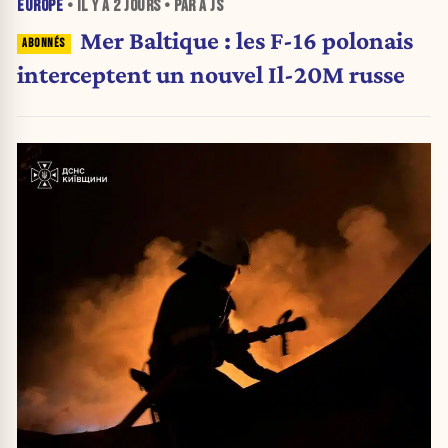
EUROPE
• IL Y A
2 JOURS
• PAR A JS
Mer Baltique : les F-16 polonais
interceptent un nouvel Il-20M russe