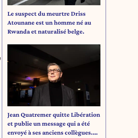
Le suspect du meurtre Driss
Atounane est un homme né au
Rwanda et naturalisé belge.
e
Jean Quatremer quitte Libération
et publie un message qui a été
envoyé à ses anciens collègues.