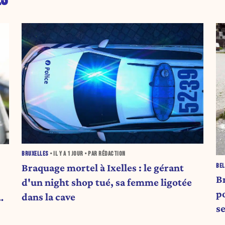
BRUXELLES
• IL Y A
1 JOUR
• PAR RÉDACTION
Braquage mortel à Ixelles : le gérant
BEL
B
d'un night shop tué, sa femme ligotée
po
dans la cave
PV
s