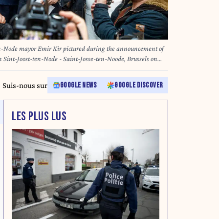
en-Node mayor Emir Kir pictured during the announcement of
 in Sint-Joost-ten-Node - Saint-Josse-ten-Noode, Brussels on
13 ballot was annulled, due to irregularities with 359 proxy
AT
Suis-nous sur
GOOGLE NEWS
GOOGLE DISCOVER
LES PLUS LUS