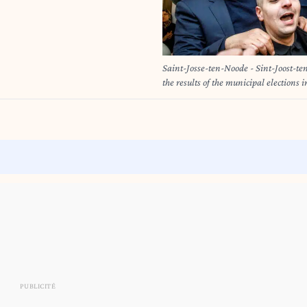
Saint-Josse-ten-Noode - Sint-Joost-t
the results of the municipal elections
Sunday 09 February 2025. The October 
votes. BELGA PHOTO HATIM KAGH